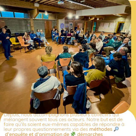
Depuis, nous accompagnons plusieurs collectifs qui
mélangent souvent tous ces acteurs. Notre but est de
faire qu’ils soient eux-mêmes capables de répondre à
leur propres questionnements via des
méthodes
d’enquête
et d’animation de
démarches