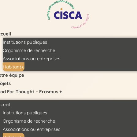
Skip
to
content
cueil
Institutions publiques
Organisme de recherche
Associations ou entreprises
Habitant·e
tre équipe
ojets
od For Thought – Erasmus +
cueil
Institutions publiques
Organisme de recherche
Associations ou entreprises