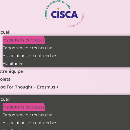
Skip
to
content
cueil
Institutions publiques
Organisme de recherche
Associations ou entreprises
Habitant·e
tre équipe
ojets
od For Thought – Erasmus +
cueil
Institutions publiques
Organisme de recherche
Associations ou entreprises